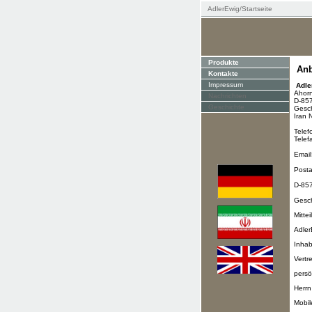
AdlerEwig
/Startseite
Produkte
Anb
Kontakte
Impressum
Adle
Ahorns
Nachrichten
D-8577
Geschichte
Geschä
Iran 
Telefo
Telefa
Email
Postan
D-8577
Geschä
Mittei
Adler
Inhabe
Vertre
persönl
Herrn
Mobil