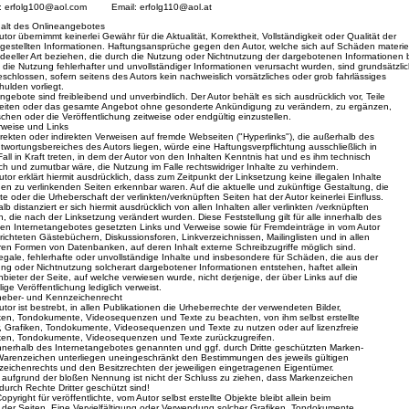
:
erfolg100@aol.com
Email: erfolg110@aol.at
halt des Onlineangebotes
or übernimmt keinerlei Gewähr für die Aktualität, Korrektheit, Vollständigkeit oder Qualität der
gestellten Informationen. Haftungsansprüche gegen den Autor, welche sich auf Schäden materie
deeller Art beziehen, die durch die Nutzung oder Nichtnutzung der dargebotenen Informationen 
die Nutzung fehlerhafter und unvollständiger Informationen verursacht wurden, sind grundsätzl
chlossen, sofern seitens des Autors kein nachweislich vorsätzliches oder grob fahrlässiges
ulden vorliegt.
gebote sind freibleibend und unverbindlich. Der Autor behält es sich ausdrücklich vor, Teile
iten oder das gesamte Angebot ohne gesonderte Ankündigung zu verändern, zu ergänzen,
chen oder die Veröffentlichung zeitweise oder endgültig einzustellen.
weise und Links
rekten oder indirekten Verweisen auf fremde Webseiten ("Hyperlinks"), die außerhalb des
wortungsbereiches des Autors liegen, würde eine Haftungsverpflichtung ausschließlich in
ll in Kraft treten, in dem der Autor von den Inhalten Kenntnis hat und es ihm technisch
h und zumutbar wäre, die Nutzung im Falle rechtswidriger Inhalte zu verhindern.
or erklärt hiermit ausdrücklich, dass zum Zeitpunkt der Linksetzung keine illegalen Inhalte
n zu verlinkenden Seiten erkennbar waren. Auf die aktuelle und zukünftige Gestaltung, die
 oder die Urheberschaft der verlinkten/verknüpften Seiten hat der Autor keinerlei Einfluss.
 distanziert er sich hiermit ausdrücklich von allen Inhalten aller verlinkten /verknüpften
 die nach der Linksetzung verändert wurden. Diese Feststellung gilt für alle innerhalb des
n Internetangebotes gesetzten Links und Verweise sowie für Fremdeinträge in vom Autor
ichteten Gästebüchern, Diskussionsforen, Linkverzeichnissen, Mailinglisten und in allen
n Formen von Datenbanken, auf deren Inhalt externe Schreibzugriffe möglich sind.
legale, fehlerhafte oder unvollständige Inhalte und insbesondere für Schäden, die aus der
g oder Nichtnutzung solcherart dargebotener Informationen entstehen, haftet allein
bieter der Seite, auf welche verwiesen wurde, nicht derjenige, der über Links auf die
ge Veröffentlichung lediglich verweist.
eber- und Kennzeichenrecht
or ist bestrebt, in allen Publikationen die Urheberrechte der verwendeten Bilder,
en, Tondokumente, Videosequenzen und Texte zu beachten, von ihm selbst erstellte
, Grafiken, Tondokumente, Videosequenzen und Texte zu nutzen oder auf lizenzfreie
en, Tondokumente, Videosequenzen und Texte zurückzugreifen.
nnerhalb des Internetangebotes genannten und ggf. durch Dritte geschützten Marken-
renzeichen unterliegen uneingeschränkt den Bestimmungen des jeweils gültigen
ichenrechts und den Besitzrechten der jeweiligen eingetragenen Eigentümer.
 aufgrund der bloßen Nennung ist nicht der Schluss zu ziehen, dass Markenzeichen
durch Rechte Dritter geschützt sind!
yright für veröffentlichte, vom Autor selbst erstellte Objekte bleibt allein beim
der Seiten. Eine Vervielfältigung oder Verwendung solcher Grafiken, Tondokumente,