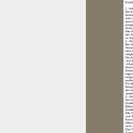
Email
1. In
Der Aut
bereit
oder i
durch 
ausges
Versch
Alle An
der Se
zu lös
2. Ver
Bei di
Verant
dem Fa
möglic
Der Aut
auf de
Inhalte
Deshalb
Seiten,
eigene
einger
andere
Für il
Nutzun
der An
jeweili
3. Urh
Der Aut
Grafik
Bilder
Grafik
Alle i
und Wa
Kennze
Allein
nicht 
Das Cop
Autor 