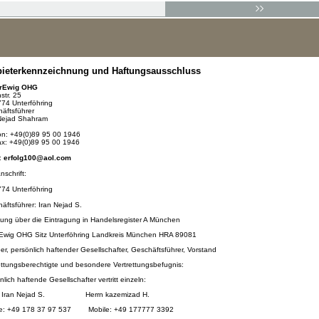
ieterkennzeichnung und Haftungsausschluss
rEwig OHG
tr. 25
4 Unterföhring
ftsführer
Nejad Shahram
n: +49(0)89 95 00 1946
x: +49(0)89 95 00 1946
:
e
rfolg100@aol.com
schrift:
4 Unterföhring
ftsführer: Iran Nejad S.
lung über die Eintragung in Handelsregister A München
Ewig OHG Sitz Unterföhring Landkreis München HRA 89081
r, persönlich haftender Gesellschafter, Geschäftsführer, Vorstand
ttungsberechtigte und besondere Vertrettungsbefugnis:
ich haftende Gesellschafter vertritt einzeln:
 Iran Nejad S. Herrn kazemizad H.
e: +49 178 37 97 537 Mobile: +49 177777 3392